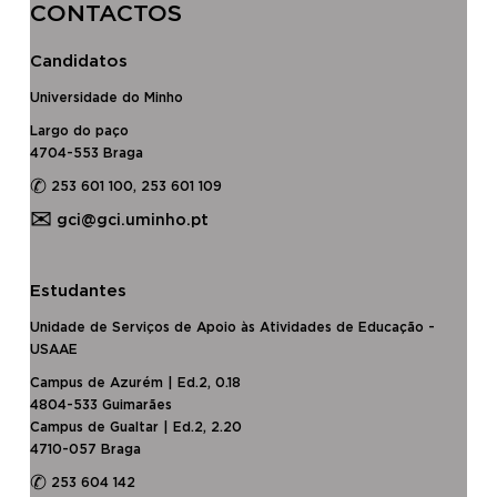
CONTACTOS
Candidatos
Universidade do Minho
Largo do paço
4704-553 Braga
✆
253 601 100, 253 601 109
✉
gci@gci.uminho.pt
Estudantes
Unidade de Serviços de Apoio às Atividades de Educação -
USAAE
Campus de Azurém | Ed.2, 0.18
4804-533 Guimarães
Campus de Gualtar | Ed.2, 2.20
4710-057 Braga
✆
253 604 142