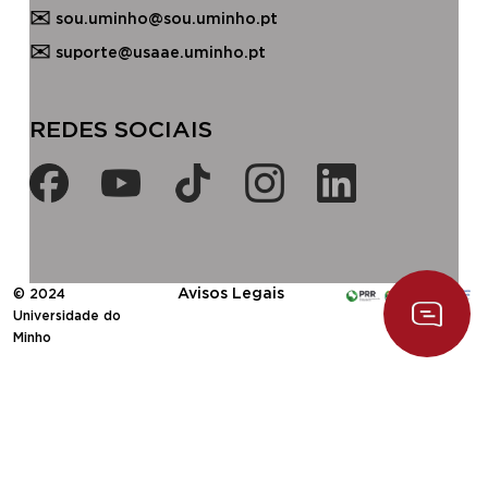
✉
sou.uminho@sou.uminho.pt
✉
suporte@usaae.uminho.pt
​​REDES SOCIAIS​
​Avisos Legais
© 2024
Universidade do
Minho