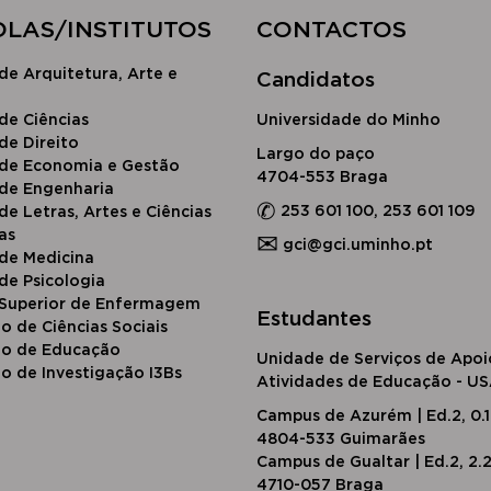
OLAS/INSTITUTOS​
CONTACTOS
de Arquitetura, Arte e
Candidatos
​de Ciências
Universidade do Minho
d​e Direito
Largo do paço
 de Economia e Gestão
4704-553 Braga
 de Engenharia
✆
253 601 100, 253 601 109
de Letras, Artes e Ciências
as
✉
gci@gci.uminho.pt
 de Medicina
de Psicologia
 Superior de Enfermagem
Estudantes
to de Ciências Sociais
uto de Educação
Unidade de Serviços de Apoi
to de Investigação I3Bs
Atividades de Educação - U
Campus de Azurém | Ed.2, 0.
4804-533 Guimarães
Campus de Gualtar | Ed.2, 2.
4710-057 Braga