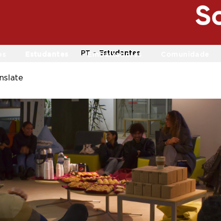
PT
Estudantes
os
Estudantes
Embaixadores
Comunidade
nslate