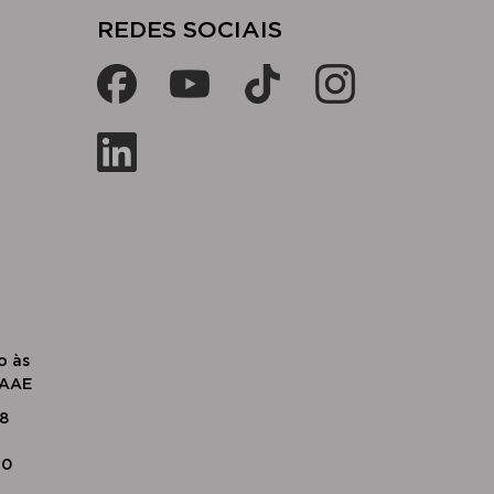
​​REDES SOCIAIS​
o às
SAAE
18
20