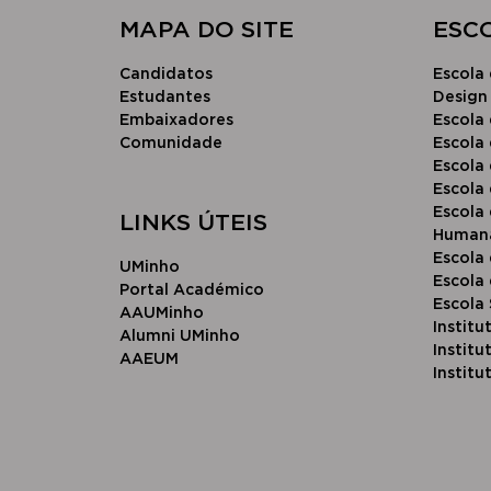
MAPA DO SITE
​ESC
Candidatos
Escola 
Estudantes
Design
Embaixadores
Escola 
Comunidade
Escola 
Escola
Escola
Escola 
LINKS ÚTEIS
Human
Escola
UMinho
Escola 
Portal Académico
Escola
AAUMinho
Institu
Alumni UMinho
Instit
AAEUM
Institu