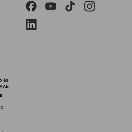
o às
SAAE
18
20