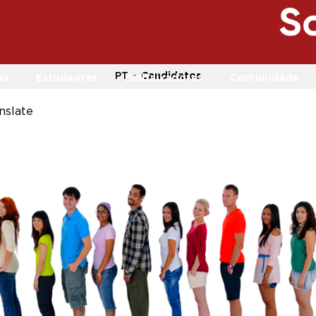
PT
Candidatos
os
Estudantes
Embaixadores
Comunidade
nslate