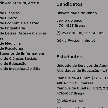
de Arquitetura, Arte e
Candidatos
​de Ciências
Universidade do Minho
d​e Direito
Largo do paço
 de Economia e Gestão
4704-553 Braga
 de Engenharia
✆
253 601 100, 253 601 109
de Letras, Artes e Ciências
as
✉
gci@gci.uminho.pt
 de Medicina
de Psicologia
 Superior de Enfermagem
Estudantes
to de Ciências Sociais
uto de Educação
Unidade de Serviços de Apoi
to de Investigação I3Bs
Atividades de Educação - U
Campus de Azurém | Ed.2, 0.
4804-533 Guimarães
Campus de Gualtar | Ed.2, 2.
4710-057 Braga
✆
253 604 142