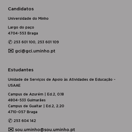
Candidatos
Universidade do Minho
Largo do paço
4704-553 Braga
✆
253 601 100, 253 601 109
✉
gci@gci.uminho.pt
Estudantes
Unidade de Serviços de Apoio às Atividades de Educação -
USAAE
Campus de Azurém | Ed.2, 0.18
4804-533 Guimarães
Campus de Gualtar | Ed.2, 2.20
4710-057 Braga
✆
253 604 142
✉
sou.uminho@sou.uminho.pt