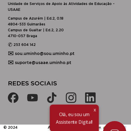
Unidade de Serviços de Apoio às Atividades de Educação -
USAAE
Campus de Azurém | Ed.2, 0.18
4804-533 Guimarães
Campus de Gualtar | Ed.2, 2.20
4710-057 Braga
✆
253 604 142
✉
sou.uminho@sou.uminho.pt
✉
suporte@usaae.uminho.pt
​​REDES SOCIAIS​
x
Olá, eu sou um
Assistente Digital!
​Avisos Legais
© 2024