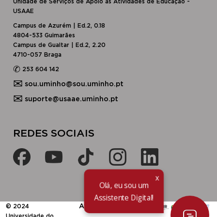
Unidade de Serviços de Apoio às Atividades de Educação -
USAAE
Campus de Azurém | Ed.2, 0.18
4804-533 Guimarães
Campus de Gualtar | Ed.2, 2.20
4710-057 Braga
✆
253 604 142
✉
sou.uminho@sou.uminho.pt
✉
suporte@usaae.uminho.pt
​​REDES SOCIAIS​
x
Olá, eu sou um
Assistente Digital!
​Avisos Legais
© 2024
Universidade do