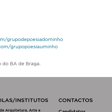
com/grupodepoesiadominho
.com/grupopoesiauminho
o do BA de Braga.
OLAS/INSTITUTOS​
CONTACTOS
de Arquitetura, Arte e
Candidatos