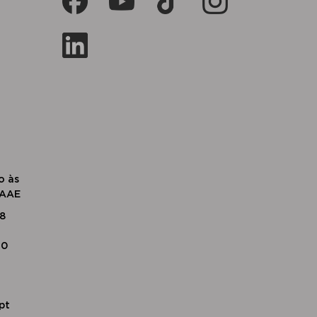
o às
SAAE
18
20
pt