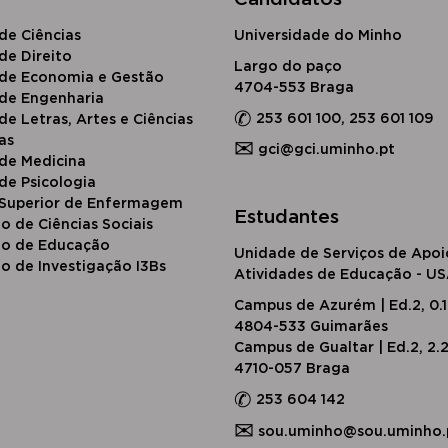
​de Ciências
Universidade do Minho
d​e Direito
Largo do paço
 de Economia e Gestão
4704-553 Braga
 de Engenharia
✆
253 601 100, 253 601 109
de Letras, Artes e Ciências
as
✉
gci@gci.uminho.pt
 de Medicina
de Psicologia
 Superior de Enfermagem
Estudantes
to de Ciências Sociais
uto de Educação
Unidade de Serviços de Apoi
to de Investigação I3Bs
Atividades de Educação - U
Campus de Azurém | Ed.2, 0.
4804-533 Guimarães
Campus de Gualtar | Ed.2, 2.
4710-057 Braga
✆
253 604 142
✉
sou.uminho@sou.uminho.