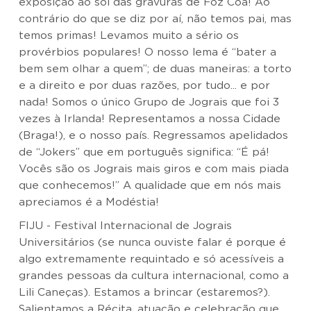
exposição ao sol das gravuras de Foz Côa! Ao
contrário do que se diz por aí, não temos pai, mas
temos primas! Levamos muito a sério os
provérbios populares! O nosso lema é “bater a
bem sem olhar a quem”; de duas maneiras: a torto
e a direito e por duas razões, por tudo... e por
nada! Somos o único Grupo de Jograis que foi 3
vezes à Irlanda! Representamos a nossa Cidade
(Braga!), e o nosso país. Regressamos apelidados
de “Jokers” que em português significa: “É pá!
Vocês são os Jograis mais giros e com mais piada
que conhecemos!” A qualidade que em nós mais
apreciamos é a Modéstia!
FIJU - Festival Internacional de Jograis
Universitários (se nunca ouviste falar é porque é
algo extremamente requintado e só acessíveis a
grandes pessoas da cultura internacional, como a
Lili Caneças). Estamos a brincar (estaremos?).
Salientamos a Récita, atuação e celebração que