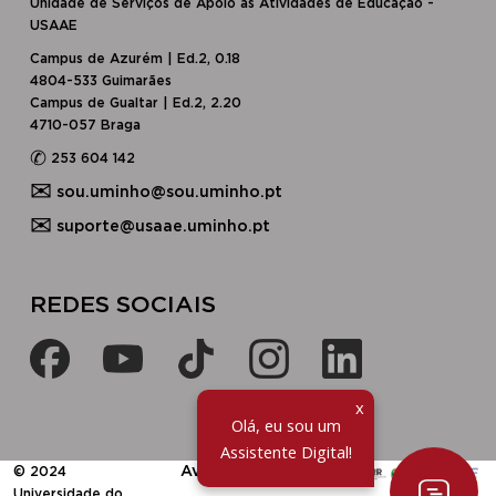
Unidade de Serviços de Apoio às Atividades de Educação -
USAAE
Campus de Azurém | Ed.2, 0.18
4804-533 Guimarães
Campus de Gualtar | Ed.2, 2.20
4710-057 Braga
✆
253 604 142
✉
sou.uminho@sou.uminho.pt
✉
suporte@usaae.uminho.pt
​​REDES SOCIAIS​
x
Olá, eu sou um
Assistente Digital!
​Avisos Legais
© 2024
Universidade do