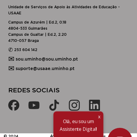
Unidade de Serviços de Apoio às Atividades de Educação -
USAAE
Campus de Azurém | Ed.2, 0.18
4804-533 Guimarães
Campus de Gualtar | Ed.2, 2.20
4710-057 Braga
✆
253 604 142
✉
sou.uminho@sou.uminho.pt
✉
suporte@usaae.uminho.pt
​​REDES SOCIAIS​
x
Olá, eu sou um
Assistente Digital!
​Avisos Legais
© 2024