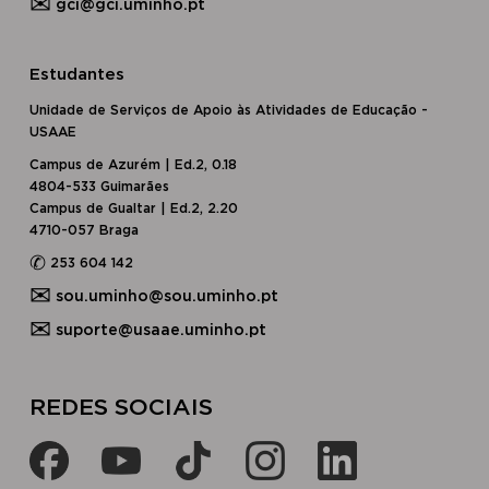
✉
gci@gci.uminho.pt
Estudantes
Unidade de Serviços de Apoio às Atividades de Educação -
USAAE
Campus de Azurém | Ed.2, 0.18
4804-533 Guimarães
Campus de Gualtar | Ed.2, 2.20
4710-057 Braga
✆
253 604 142
✉
sou.uminho@sou.uminho.pt
✉
suporte@usaae.uminho.pt
​​REDES SOCIAIS​