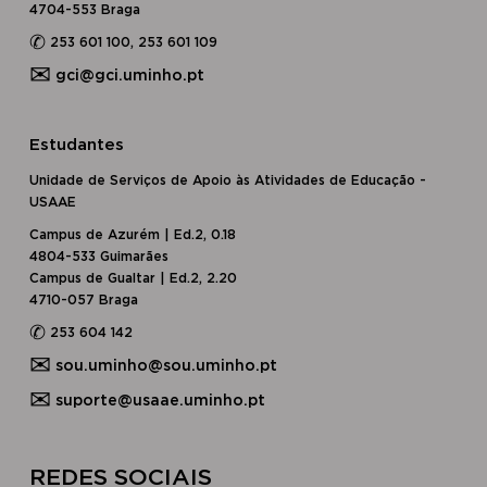
4704-553 Braga
✆
253 601 100, 253 601 109
✉
gci@gci.uminho.pt
Estudantes
Unidade de Serviços de Apoio às Atividades de Educação -
USAAE
Campus de Azurém | Ed.2, 0.18
4804-533 Guimarães
Campus de Gualtar | Ed.2, 2.20
4710-057 Braga
✆
253 604 142
✉
sou.uminho@sou.uminho.pt
✉
suporte@usaae.uminho.pt
​​REDES SOCIAIS​