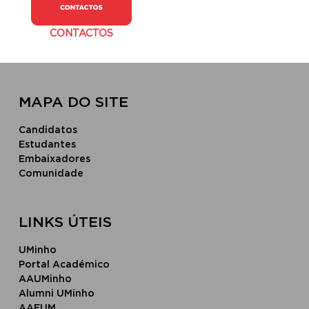
CONTACTOS
MAPA DO SITE
Candidatos
Estudantes
Embaixadores
Comunidade
LINKS ÚTEIS
UMinho
Portal Académico
AAUMinho
Alumni UMinho
AAEUM