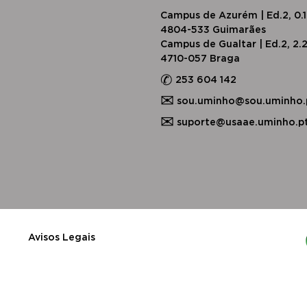
Campus de Azurém | Ed.2, 0.
4804-533 Guimarães
Campus de Gualtar | Ed.2, 2.
4710-057 Braga
✆
253 604 142
✉
sou.uminho@sou.uminho.
✉
suporte@usaae.uminho.p
​Avisos Legais