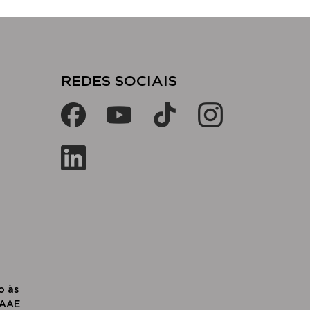
​​REDES SOCIAIS​
o às
SAAE