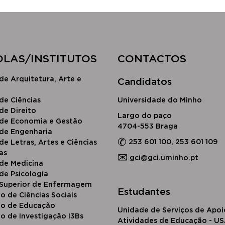
OLAS/INSTITUTOS​
CONTACTOS
de Arquitetura, Arte e
Candidatos
​de Ciências
Universidade do Minho
d​e Direito
Largo do paço
 de Economia e Gestão
4704-553 Braga
 de Engenharia
✆
253 601 100, 253 601 109
de Letras, Artes e Ciências
as
✉
gci@gci.uminho.pt
 de Medicina
de Psicologia
 Superior de Enfermagem
Estudantes
to de Ciências Sociais
uto de Educação
Unidade de Serviços de Apoi
to de Investigação I3Bs
Atividades de Educação - U