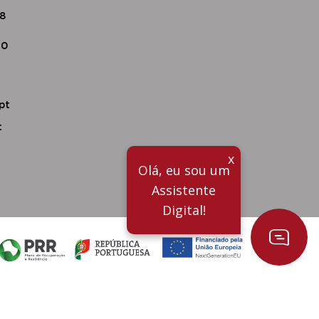
18
20
pt
t
x
Olá, eu sou um
Assistente
Digital!