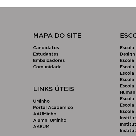
MAPA DO SITE
​ESC
Candidatos
Escola 
Estudantes
Design
Embaixadores
Escola 
Comunidade
Escola 
Escola
Escola
Escola 
LINKS ÚTEIS
Human
Escola
UMinho
Escola 
Portal Académico
Escola
AAUMinho
Institu
Alumni UMinho
Instit
AAEUM
Institu