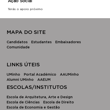
Ação Social
Terás o apoio próximo
MAPA DO SITE
Candidatos
Estudantes
Embaixadores
Comunidade
LINKS ÚTEIS
UMinho
Portal Académico
AAUMinho
Alumni UMinho
AAEUM
​ESCOLAS/INSTITUTOS​
Escola de Arquitetura, Arte e Design
Escola ​de Ciências
Escola d​e Direito
Escola de Economia e Gestão