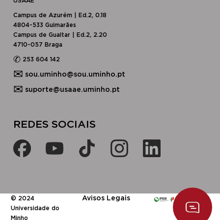
USAAE
Campus de Azurém | Ed.2, 0.18
4804-533 Guimarães
Campus de Gualtar | Ed.2, 2.20
4710-057 Braga
✆
253 604 142
✉
sou.uminho@sou.uminho.pt
✉
suporte@usaae.uminho.pt
​​REDES SOCIAIS​
x
Olá, eu sou um
Assistente Digital!
​Avisos Legais
© 2024
Universidade do
Minho