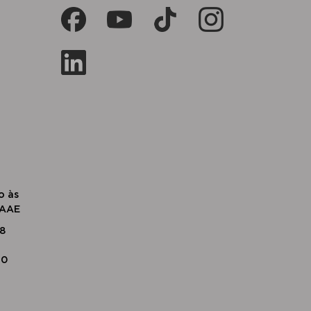
o às
SAAE
18
20