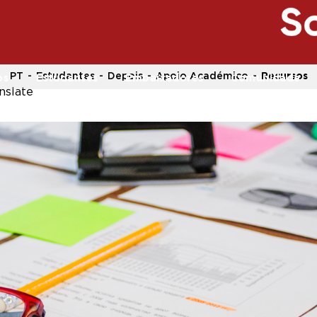
PT
Estudantes
Depois
Apoio Académico
Recursos
os
Estudantes
Embaixadores
Comunidade
nslate