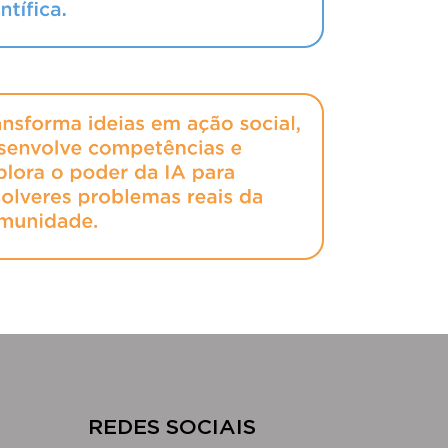
​​REDES SOCIAIS​