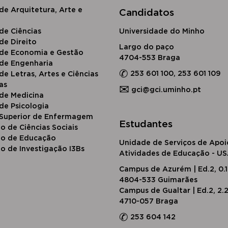
de Arquitetura, Arte e
Candidatos
​de Ciências
Universidade do Minho
d​e Direito
Largo do paço
 de Economia e Gestão
4704-553 Braga
 de Engenharia
✆
253 601 100, 253 601 109
de Letras, Artes e Ciências
as
✉
gci@gci.uminho.pt
 de Medicina
de Psicologia
 Superior de Enfermagem
Estudantes
to de Ciências Sociais
uto de Educação
Unidade de Serviços de Apoi
to de Investigação I3Bs
Atividades de Educação - U
Campus de Azurém | Ed.2, 0.
4804-533 Guimarães
Campus de Gualtar | Ed.2, 2.
4710-057 Braga
✆
253 604 142